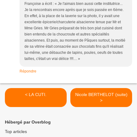
Françoise a écrit : « Je l'aimais bien aussi cette institutrice...
Je la rencontrais encore après que je sois passée en 6ème.
En effet, à la place de la laverie sur la photo, il y avait une
excellente épicerie/charcuterie alsacienne tenue par Mr et
Mme Gries. Mr Gries préparait de très bon plat cuisiné dont
bien entendu de la choucroute et autres spécialités
alsaciennes. Et puis, au moment de Pâques surtout, la moitié
de sa vitrine était consacrée aux chocolats fins qu'il réalisait
lui-même, une débauche de lapins, poules, oeufs de toutes
tailles, c'était un vrai délice !!!!.... »
Répondre
< LA CUTI.
Nicole BERTHELOT (suite)
>
Hébergé par Overblog
Top articles