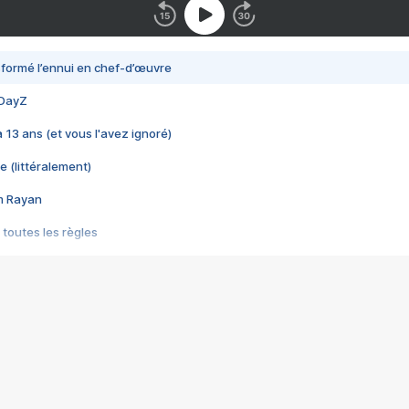
nsformé l’ennui en chef-d’œuvre
 DayZ
 a 13 ans (et vous l'avez ignoré)
e (littéralement)
im Rayan
 toutes les règles
s les jeux vidéo
us choquant de Rockstar ? - Le scandale BULLY
e plus moche de Steam
du RÊVE tourne au CAUCHEMAR
pendant 8 heures