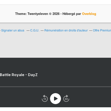
Theme: Twentyeleven © 2026 -
Hébergé par
Overblog
Signaler un abus
C.G.U.
Rémunération en droits d'auteur
Offre Premiu
 Battle Royale - DayZ