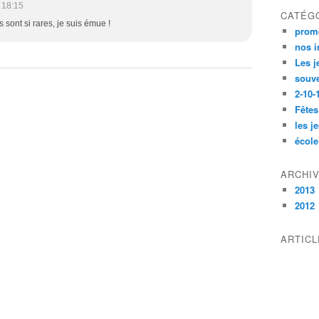
 18:15
CATÉG
sont si rares, je suis émue !
prome
nos i
Les j
souve
2-10-
Fêtes
les j
école
ARCHI
2013
2012
ARTIC