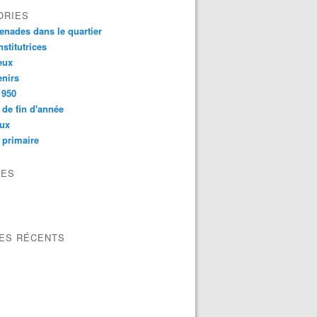
ORIES
nades dans le quartier
nstitutrices
eux
nirs
1950
 de fin d'année
eux
 primaire
VES
LES RÉCENTS